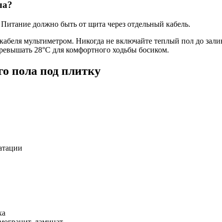
ла?
. Питание должно быть от щита через отдельный кабель.
 кабеля мультиметром. Никогда не включайте теплый пол до зал
превышать 28°C для комфортного ходьбы босиком.
о пола под плитку
атации
ха
могранит, ламинат