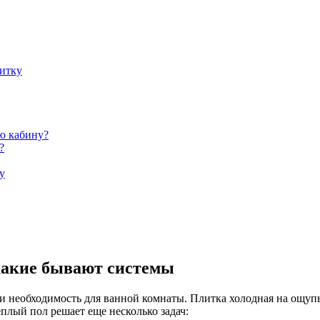
литку
ю кабину?
?
у
какие бывают системы
и необходимость для ванной комнаты. Плитка холодная на ощупь
плый пол решает еще несколько задач: