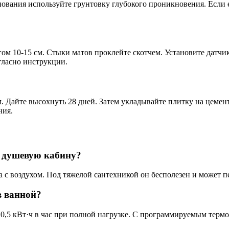
нования используйте грунтовку глубокого проникновения. Если 
гом 10-15 см. Стыки матов проклейте скотчем. Установите датчи
гласно инструкции.
. Дайте высохнуть 28 дней. Затем укладывайте плитку на цемен
ния.
 душевую кабину?
а с воздухом. Под тяжелой сантехникой он бесполезен и может пе
в ванной?
 0,5 кВт·ч в час при полной нагрузке. С программируемым термо