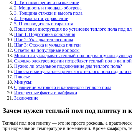
1. Тип помещения и назначение
2. Мощность и площадь обогрева
3. Толщина стяжки и высота пола
4. Термостат и управление
5. Производитель и гарантия
Пошаговая инструкция по установке теплого пола под п
Шаг 1: Подготовка основания
Шаг 2: Укладка теплого пола
Шаг 3: Стяжка и укладка плитки
Ответы на популярные вопросы
Можно ли укладывать теплый пол под ванну или душеву
Сколько электроэнергии потребляет теплый пол в ванной
Нужно ли отдельное подключение для теплого пола?
Плюсы и минусы электрического теплого пола под плитк
Плюсы:
Минусы:
Сравнение матового и кабельного теплого пола
Интересные факты и лайфхаки
Заключение
Зачем нужен теплый пол под плитку и 
Теплый пол под плитку — это не просто роскошь, а практическ
при нормальной температуре в помещении. Кроме комфорта, те