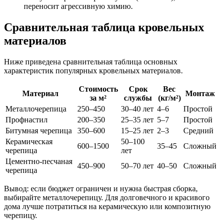
переносит агрессивную химию.
Сравнительная таблица кровельных
материалов
Ниже приведена сравнительная таблица основных
характеристик популярных кровельных материалов.
Стоимость
Срок
Вес
Материал
Монтаж
за м²
службы
(кг/м²)
Металлочерепица
250–450
30–40 лет
4–6
Простой
Профнастил
200–350
25–35 лет
5–7
Простой
Битумная черепица
350–600
15–25 лет
2–3
Средний
Керамическая
50–100
600–1500
35–45
Сложный
черепица
лет
Цементно-песчаная
450–900
50–70 лет
40–50
Сложный
черепица
Вывод: если бюджет ограничен и нужна быстрая сборка,
выбирайте металлочерепицу. Для долговечного и красивого
дома лучше потратиться на керамическую или композитную
черепицу.