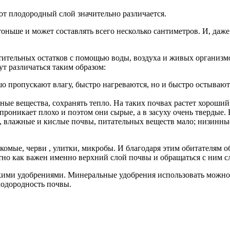
вот плодородный слой значительно различается.
 тоньше и может составлять всего несколько сантиметров. И, даж
тительных остатков с помощью воды, воздуха и живых организм
т различаться таким образом:
о пропускают влагу, быстро нагреваются, но и быстро остываю
ные вещества, сохранять тепло. На таких почвах растет хороши
роникает плохо и поэтом они сырые, а в засуху очень твердые.
 влажные и кислые почвы, питательных веществ мало; низинные
омые, черви , улитки, микробы. И благодаря этим обитателям о
тно как важен именно верхний слой почвы и обращаться с ним с
скими удобрениями. Минеральные удобрения использовать можно,
лодородность почвы.