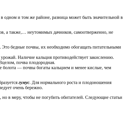
е в одном и том же районе, разница может быть значительной в
ов, а также,… неутомимых дачников, самоотверженно, не
т. Это бедные почвы, их необходимо обогащать питательными
й урожай. Наличие кальция противодействует закислению.
 Вцелом, почва плодородная.
 болота — почвы богаты кальцием и менее кислые, чем
бразуется
гумус
. Для нормального роста и плодоношения
ледует очень бережно.
 но в меру, чтобы не погубить обитателей. Следующие статьи