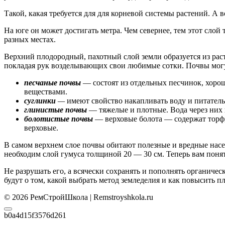
Такой, какая требуется для для корневой системы растений. А 
На юге он может достигать метра. Чем севернее, тем этот слой
разных местах.
Верхний плодородный, пахотный слой земли образуется из рас
покладая рук возделывающих свои любимые сотки. Почвы могу
песчаные почвы
— состоят из отдельных песчинок, хорош
веществами.
суглинки
—
имеют свойство накапливать воду и питатель
глинистые почвы
— тяжелые и плотные. Вода через них п
болотистые почвы
— верховые болота — содержат торф,
верховые.
В самом верхнем слое почвы обитают полезные и вредные насек
необходим слой гумуса толщиной 20 — 30 см. Теперь вам поня
Не разрушать его, а всячески сохранять и пополнять органиче
будут о том, какой выбрать метод земледелия и как повысить п
© 2026 РемСтройШкола | Remstroyshkola.ru
b0a4d15f3576d261