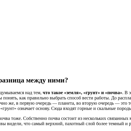
 разница между ними?
адумываемся над тем,
что такое «земля», «грунт» и «почва»
. В 
ы понять, как правильно выбрать способ вести работы. До распл
чно же, в первую очередь — планета, во вторую очередь — это те
 «грунт» означает основу. Сюда входят горные и скальные пород
очва тоже. Собственно почва состоит из нескольких связанных 
то вы видели, что самый верхний, пахотный слой более темный 