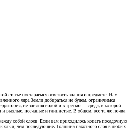
этой статье постараемся освежить знания о предмете. Нам
авленного ядра Земли добираться не будем, ограничимся
рритория, не занятая водой и в третью — среда, в которой
ы и рыхлые, песчаные и глинистые. В общем, все та же почва.
между собой слоев. Если вам приходилось копать посадочную
и рыхлый, чем последующие. Толщина пахотного слоя в любых