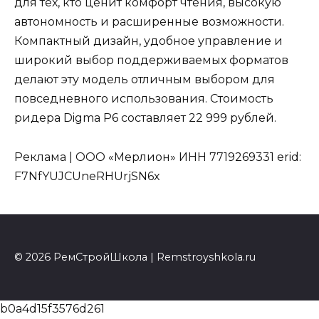
для тех, кто ценит комфорт чтения, высокую
автономность и расширенные возможности.
Компактный дизайн, удобное управление и
широкий выбор поддерживаемых форматов
делают эту модель отличным выбором для
повседневного использования. Стоимость
ридера Digma P6 составляет 22 999 рублей.
Реклама | ООО «Мерлион» ИНН 7719269331 erid:
F7NfYUJCUneRHUrjSN6x
© 2026 РемСтройШкола | Remstroyshkola.ru
b0a4d15f3576d261