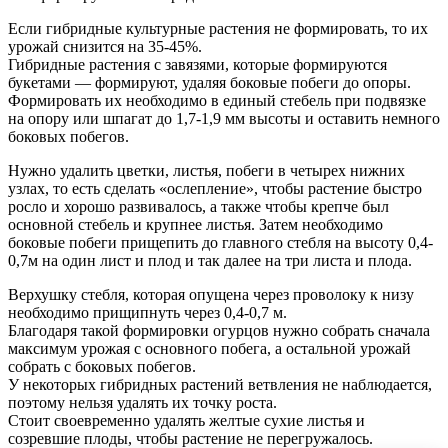
Если гибридные культурные растения не формировать, то их
урожай снизится на 35-45%.
Гибридные растения с завязями, которые формируются
букетами — формируют, удаляя боковые побеги до опоры.
Формировать их необходимо в единый стебель при подвязке
на опору или шпагат до 1,7-1,9 мм высоты и оставить немного
боковых побегов.
Нужно удалить цветки, листья, побеги в четырех нижних
узлах, то есть сделать «ослепление», чтобы растение быстро
росло и хорошо развивалось, а также чтобы крепче был
основной стебель и крупнее листья. Затем необходимо
боковые побеги прищепить до главного стебля на высоту 0,4-
0,7м на один лист и плод и так далее на три листа и плода.
Верхушку стебля, которая опущена через проволоку к низу
необходимо прищипнуть через 0,4-0,7 м.
Благодаря такой формировки огурцов нужно собрать сначала
максимум урожая с основного побега, а остальной урожай
собрать с боковых побегов.
У некоторых гибридных растений ветвления не наблюдается,
поэтому нельзя удалять их точку роста.
Стоит своевременно удалять желтые сухие листья и
созревшие плоды, чтобы растение не перегружалось.