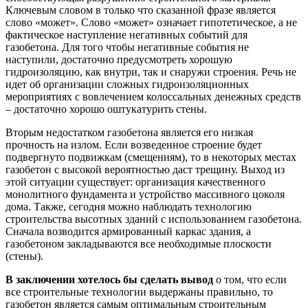
Ключевым словом в только что сказанной фразе является
слово «может». Слово «может» означает гипотетическое, а не
фактическое наступление негативных событий для
газобетона. Для того чтобы негативные события не
наступили, достаточно предусмотреть хорошую
гидроизоляцию, как внутри, так и снаружи строения. Речь не
идет об организации сложных гидроизоляционных
мероприятиях с вовлечением колоссальных денежных средств
– достаточно хорошо оштукатурить стены.
Вторым недостатком газобетона является его низкая
прочность на излом. Если возведенное строение будет
подвергнуто подвижкам (смещениям), то в некоторых местах
газобетон с высокой вероятностью даст трещину. Выход из
этой ситуации существует: организация качественного
монолитного фундамента и устройство массивного цоколя
дома. Также, сегодня можно наблюдать технологию
строительства высотных зданий с использованием газобетона.
Сначала возводится армированный каркас здания, а
газобетоном закладываются все необходимые плоскости
(стены).
В заключении хотелось бы сделать вывод
о том, что если
все строительные технологии выдержаны правильно, то
газобетон является самым оптимальным строительным