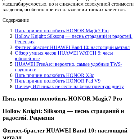
масштабируемостью, но и снижением совокупной стоимости
владения, особенно при использовании тонких клиентов.
Содержание
Пять причин полюбить HONOR Magic7 Pro
Hollow Knight: Silksong — песнь страданий и радостей.
Рецензия
Фитнес-браслет HUAWEI Band 10: настоящий металл
Обзор умных часов HUAWEI WATCH 5: часы
юбилейные
HUAWEI FreeArc: вероятно, самые удобные TWS-
наушники
Пять причин полюбить HONOR X8c
Пять причин полюбить HONOR Pad V9
Почему ИИ никак не сесть на безматричную диету
Пять причин полюбить HONOR Magic7 Pro
Hollow Knight: Silksong — песнь страданий и
радостей. Рецензия
Фитнес-браслет HUAWEI Band 10: настоящий
металл