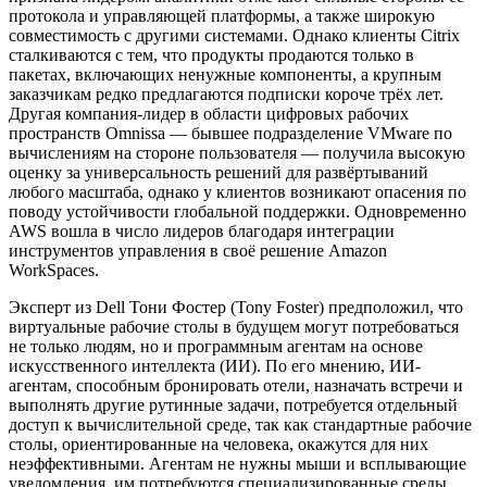
протокола и управляющей платформы, а также широкую
совместимость с другими системами. Однако клиенты Citrix
сталкиваются с тем, что продукты продаются только в
пакетах, включающих ненужные компоненты, а крупным
заказчикам редко предлагаются подписки короче трёх лет.
Другая компания-лидер в области цифровых рабочих
пространств Omnissa — бывшее подразделение VMware по
вычислениям на стороне пользователя — получила высокую
оценку за универсальность решений для развёртываний
любого масштаба, однако у клиентов возникают опасения по
поводу устойчивости глобальной поддержки. Одновременно
AWS вошла в число лидеров благодаря интеграции
инструментов управления в своё решение Amazon
WorkSpaces.
Эксперт из Dell Тони Фостер (Tony Foster) предположил, что
виртуальные рабочие столы в будущем могут потребоваться
не только людям, но и программным агентам на основе
искусственного интеллекта (ИИ). По его мнению, ИИ-
агентам, способным бронировать отели, назначать встречи и
выполнять другие рутинные задачи, потребуется отдельный
доступ к вычислительной среде, так как стандартные рабочие
столы, ориентированные на человека, окажутся для них
неэффективными. Агентам не нужны мыши и всплывающие
уведомления, им потребуются специализированные среды,