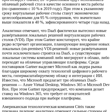
облачный рабочий стол в качестве основного места работы
(по сравнению с 10 % в 2019 году). При этом к указанному
сроку виртуальные рабочие столы станут экономически
целесообразными для 95 % сотрудников, что значительно
выше показателя в 40 %, зафиксированного четыре года назад.
Аналитики отмечают, что DaaS фактически вытеснил новые
развёртывания локальных решений виртуализации рабочих
столов (VDI). При этом Gartner констатирует, что крайне
редко встречает организации, планирующие внедрение новых
локальных (on-premises) VDI-решений: новые развёртывания
почти исключительно строятся на DaaS, а существующие
локальные системы компаний либо мигрируют в облако, либо
переходят на облачные управляющие платформы. Среди
поставщиков Gartner выделяет Microsoft как лидера рынка
благодаря широкому охвату технологий цифрового рабочего
места, гипермасштабируемому облаку и интеграции с ИИ.
Известно, что Microsoft предлагает три облачных DaaS-
решения — Azure Virtual Desktop, Windows 365 и Microsoft Dev
Box. При этом Gartner предупреждает, что компания делает
ставку на Windows 365, что требует от покупателей
взвешенного подхода при выборе платформы.
Американская технологическая компания Citrix также
признана лидером: аналитики отмечают сильные стороны её