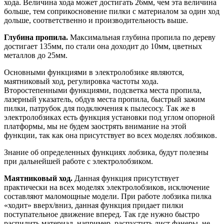
хода. Величина хода может достигать 26мм, чем эта величина
больше, тем соприкосновение пилки с материалом за один ход
дольше, соответственно и производительность выше.
Глубина пропила.
Максимальная глубина пропила по дереву
достигает 135мм, по стали она доходит до 10мм, цветных
металлов до 25мм.
Основными функциями в электролобзике являются,
маятниковый ход, регулировка частоты хода.
Второстепенными функциями, подсветка места пропила,
лазерный указатель, обдув места пропила, быстрый зажим
пилки, патрубок для подключения к пылесосу. Так же в
электролобзиках есть функция установки под углом опорной
платформы, мы не будем заострять внимание на этой
функции, так как она присутствует во всех моделях лобзиков.
Знание об определенных функциях лобзика, будут полезны
при дальнейшей работе с электролобзиком.
Маятниковый ход.
Данная функция присутствует
практически на всех моделях электролобзиков, исключение
составляют маломощные модели. При работе лобзика пилка
«ходит» вверх/вниз, данная функция придает пилки
поступательное движение вперед. Так где нужно быстро
распилить материал, например, распустить лист фанеры, не