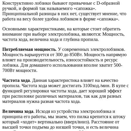
Конструктивно лобзики бывают привычные с D-образной
ручкой, и формой так называемого «сапожка».
Принципиальной разницы в них нет, существует мнение, что
работа на весу более удобна лобзиком в форме «сапожка».
Основными характеристиками, на которые стоит обратить
внимание при выборе электролобзика, являются: Мощность,
частота хода, величина хода и глубина пропила.
Потребляемая мощность
. У современных электролобзиков.
Мощность варьируется от 300 до 850Вт. Мощность напрямую
влияет на производительность, износостойкость и ресурс
лобзика. Для домашнего использования вполне хватит 500-
700Вт мощности.
Частота хода
. Данная характеристика влияет на качество
пропила. Частота хода может достигать 3100ход./мин. В купе с
функцией регулировки частоты хода, дает хороший эффект
при распиловке различных материалов, так как для разных
материалов нужна разная частота хода.
Величина хода
. Исходя из устройства электролобзика и
принципа его работы, мы знаем, что пилка крепится к штоку
который «ходит» вертикально (вверх/вниз). Расстояние от
высшей точки подъема до низшей точки, и есть величина