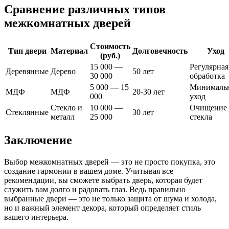
Сравнение различных типов
межкомнатных дверей
Стоимость
Тип двери
Материал
Долговечность
Уход
(руб.)
15 000 —
Регулярная
Деревянные
Дерево
50 лет
30 000
обработка
5 000 — 15
Минималь
МДФ
МДФ
20-30 лет
000
уход
Стекло и
10 000 —
Очищение
Стеклянные
30 лет
металл
25 000
стекла
Заключение
Выбор межкомнатных дверей — это не просто покупка, это
создание гармонии в вашем доме. Учитывая все
рекомендации, вы сможете выбрать дверь, которая будет
служить вам долго и радовать глаз. Ведь правильно
выбранные двери — это не только защита от шума и холода,
но и важный элемент декора, который определяет стиль
вашего интерьера.