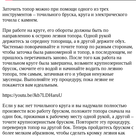
Заточить топор можно при помощи одного из трех
инструментов – точильного бруска, круга и электрического
точила с камнем.
При работе на круге, его обороты должны быть по
направлению к острию лезвия топора. Одной рукой
держитесь за середину топорища, а в другой держите обух.
Частенько поворачивайте и точите топор по разным сторонам,
чтобы заточка была равномерной и топор, в последующем, не
пришлось перетачивать заново. После того как работа на
точильном круге была завершена, возьмите крупнозернистый
брусок, смочите его водой и начинайте водить по лезвию
топора, тем самым, затачивая его и убирая ненужные
заусенцы. Выполняйте эту процедуру, пока лезвие не
покажется вам идеальным.
https://youtu.be/Jkb7LDHaruU
Если у вас нет точильного круга и вы надумали полностью
произвести всю работу бруском, положите топора сначала на
один бок, прижимая к рабочему месту одной рукой, а другой –
точите крупнозернистым бруском. Повторите эту процедуру,
перевернув топор на другой бок. Теперь пройдитесь бруском с
более мелким абразивом, чтобы сделать кромку лезвия как