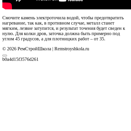
Смочите камень электроточила водой, чтобы предотвратить
нагревание, так как, в противном случае, металл станет
мягким, лезвие затупится, и результат точения будет сведен к
нулю. Для колки дров, заточка должна быть примерно под
углом 45 градусов, а для плотницких работ – от 35.
© 2026 РемСтройШкола | Remstroyshkola.ru
b0a4d15f3576d261