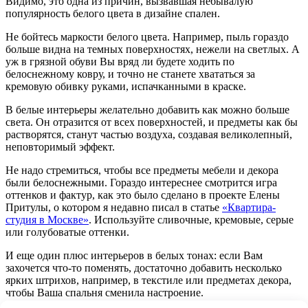
Видимо, это одна из причин, вызвавшая небывалую
популярность белого цвета в дизайне спален.
Не бойтесь маркости белого цвета. Например, пыль гораздо
больше видна на темных поверхностях, нежели на светлых. А
уж в грязной обуви Вы вряд ли будете ходить по
белоснежному ковру, и точно не станете хвататься за
кремовую обивку руками, испачканными в краске.
В белые интерьеры желательно добавить как можно больше
света. Он отразится от всех поверхностей, и предметы как бы
растворятся, станут частью воздуха, создавая великолепный,
неповторимый эффект.
Не надо стремиться, чтобы все предметы мебели и декора
были белоснежными. Гораздо интереснее смотрится игра
оттенков и фактур, как это было сделано в проекте Елены
Притулы, о котором я недавно писал в статье
«Квартира-
студия в Москве»
. Используйте сливочные, кремовые, серые
или голубоватые оттенки.
И еще один плюс интерьеров в белых тонах: если Вам
захочется что-то поменять, достаточно добавить несколько
ярких штрихов, например, в текстиле или предметах декора,
чтобы Ваша спальня сменила настроение.