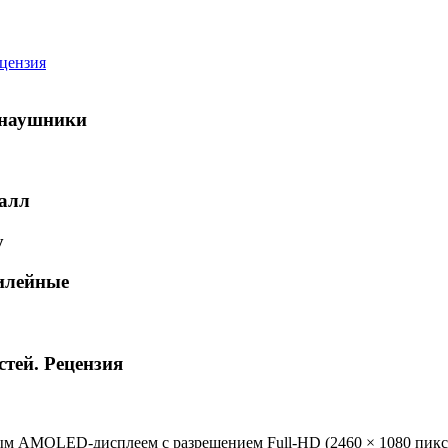
ецензия
-наушники
алл
у
илейные
стей. Рецензия
м AMOLED-дисплеем с разрешением Full-HD (2460 × 1080 пикс