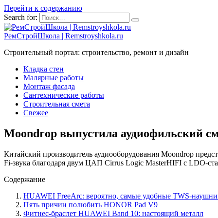
Перейти к содержанию
Search for:
РемСтройШкола | Remstroyshkola.ru
Строительный портал: строительство, ремонт и дизайн
Кладка стен
Малярные работы
Монтаж фасада
Сантехнические работы
Строительная смета
Свежее
Moondrop выпустила аудиофильский см
Китайский производитель аудиооборудования Moondrop предста
Fi-звука благодаря двум ЦАП Cirrus Logic MasterHIFI с LDO-с
Содержание
HUAWEI FreeArc: вероятно, самые удобные TWS-наушни
Пять причин полюбить HONOR Pad V9
Фитнес-браслет HUAWEI Band 10: настоящий металл