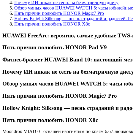
Почему ИИ никак не сесть на безматричную диету
Обзор умных часов HUAWEI WATCH 5: часы юбилейные
Пять причин полюбить HONOR Magic7 Pro
Hollow Knight: Silksong — песнь страданий и радостей. Р
Пять причин полюбить HONOR X8c
HUAWEI FreeArc: вероятно, самые удобные TWS
Пять причин полюбить HONOR Pad V9
Фитнес-браслет HUAWEI Band 10: настоящий мет
Почему ИИ никак не сесть на безматричную диет
Обзор умных часов HUAWEI WATCH 5: часы юб
Пять причин полюбить HONOR Magic7 Pro
Hollow Knight: Silksong — песнь страданий и радо
Пять причин полюбить HONOR X8c
Moondrop MIAD 01 оснащён изогнутым по краям 6,67-дюймовы