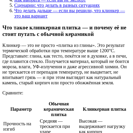
Сценарии: что делать в разных ситуациях
Что делать дальше — если вы решили, что клинкер —
это ваш вариант
Что такое клинкерная плитка — и почему её не
стоит путать с обычной керамикой
Клинкер — это не просто «плитка из глины». Это результат
термической обработки при температуре выше 1200°C.
Представьте: глина, как тесто, пекётся не в духовке, а в печи,
где плавится стекло. Получается материал, который не боится
мороза, влаги, УФ-излучения и даже агрессивной химии. Он
не трескается от перепадов температур, не выцветает, не
впитывает грязь — и при этом выглядит как натуральный
камень, старый кирпич или просто обожжённая земля.
Сравните:
Обычная
Параметр
керамическая
Клинкерная плитка
плитка
Средняя —
Высокая —
Прочность на
трескается при
выдерживает нагрузку
изгиб
ударе
как кирпич