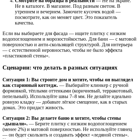
Смотрите на образцы в реальности
— Не на экране.
Не в каталоге. В магазине. Под разным светом. В
утреннем и вечернем. Замочите кусочек водой —
посмотрите, как он меняет цвет. Это показатель
качества.
Если вы выбираете для фасада — ищите плитку с низким
водопоглощением и морозостойкостью. Для бани — с матовой
поверхностью и анти-скользящей структурой. Для интерьера
— с естественной неровностью, чтобы не было эффекта
«пластиковой стены».
Сценарии: что делать в разных ситуациях
Ситуация 1: Вы строите дом и хотите, чтобы он выглядел
как старинный коттедж.
— Выбирайте клинкер с ручной
формовкой, тёплыми оттенками (коричневый, терракотовый,
пепельный). Используйте швы 7–8 мм. Не делайте идеально
ровную кладку — добавьте лёгкое смещение, как в старых
домах. Это придаст живость.
Ситуация 2: Вы делаете баню и хотите, чтобы стены
«дышали».
— Берите плитку с низким водопоглощением
(менее 2%) и матовой поверхностью. Не используйте глянец
— он будет скользить и создавать эффект «ледяной стены».