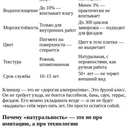
Менее 3% —
До 10% —
Водопоглощение
практически не
впитывает влагу
впитывает
До 300 циклов
Только для
Морозостойкость
заморозки — подходит
внутренних работ
для фасадов
Пигмент на
Цвет в теле плитки —
Цвет
поверхности —
не выцветает
стирается
Натуральная, с
Ровная,
Текстура
неровностями, как
штампованная
ручная работа
50+ лет — не теряет
Срок службы
10–15 лет
внешний вид
Клинкер — это не «дорогая альтернатива». Это
другой класс
.
Он не требует ухода, не боится бассейнов, бань, саун, террас,
фасадов. Его можно укладывать везде — и он не будет
«выдавать» себя через пять лет. Он просто остаётся собой.
Почему «натуральность» — это не про
имитацию, а про технологию