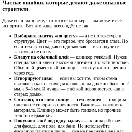
Частые ошибки, которые делают даже опытные
строители
Даже если вы знаете, что хотите клинкер — вы можете всё
испортить. Вот что чаще всего идёт не так:
Выбирают плитку «по цвету»
— а не по текстуре и
структуре. Цвет — это первое, что бросается в глаза. Но
если текстура гладкая и одинаковая — вы получите
«фото», а не стену.
Кладут на обычный клей
— клинкер тяжёлый. Нужен
специальный клей с высокой адгезией и эластичностью.
Обычный цементный раствор — это путь к отслоению
через год.
Игнорируют швы
— если вы хотите, чтобы стена
выглядела как настоящая кладка, швы должны быть не 2
мм, а 5–8 мм. И лучше — с лёгкой неровностью, как в
старых домах.
Считают, что «чем толще — тем лучше»
— толщина
плитки не говорит о прочности. Важно — плотность
материала. Клинкер может быть тонким, но прочнее
толстой керамики.
Покупают «всё под одну задачу»
— клинкер бывает
для фасада, для пола, для бани. Не используйте
фасадную плитку в душе — она не предназначена для