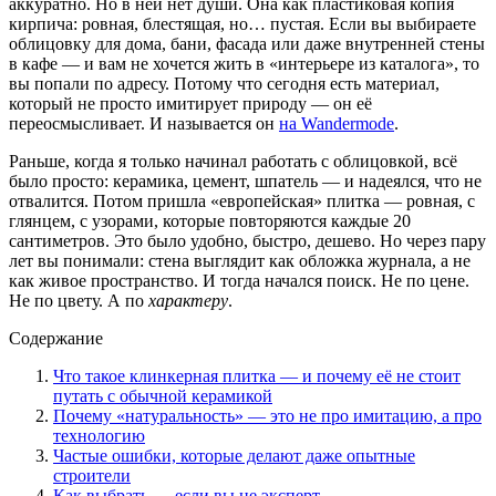
аккуратно. Но в ней нет души. Она как пластиковая копия
кирпича: ровная, блестящая, но… пустая. Если вы выбираете
облицовку для дома, бани, фасада или даже внутренней стены
в кафе — и вам не хочется жить в «интерьере из каталога», то
вы попали по адресу. Потому что сегодня есть материал,
который не просто имитирует природу — он её
переосмысливает. И называется он
на Wandermode
.
Раньше, когда я только начинал работать с облицовкой, всё
было просто: керамика, цемент, шпатель — и надеялся, что не
отвалится. Потом пришла «европейская» плитка — ровная, с
глянцем, с узорами, которые повторяются каждые 20
сантиметров. Это было удобно, быстро, дешево. Но через пару
лет вы понимали: стена выглядит как обложка журнала, а не
как живое пространство. И тогда начался поиск. Не по цене.
Не по цвету. А по
характеру
.
Содержание
Что такое клинкерная плитка — и почему её не стоит
путать с обычной керамикой
Почему «натуральность» — это не про имитацию, а про
технологию
Частые ошибки, которые делают даже опытные
строители
Как выбрать — если вы не эксперт