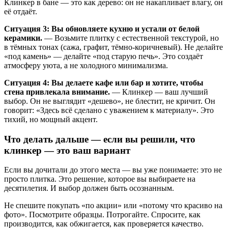
Клинкер в бане — это как дерево: он не накапливает влагу, он
её отдаёт.
Ситуация 3: Вы обновляете кухню и устали от белой
керамики.
— Возьмите плитку с естественной текстурой, но
в тёмных тонах (сажа, графит, тёмно-коричневый). Не делайте
«под камень» — делайте «под старую печь». Это создаёт
атмосферу уюта, а не холодного минимализма.
Ситуация 4: Вы делаете кафе или бар и хотите, чтобы
стена привлекала внимание.
— Клинкер — ваш лучший
выбор. Он не выглядит «дешево», не блестит, не кричит. Он
говорит: «Здесь всё сделано с уважением к материалу». Это
тихий, но мощный акцент.
Что делать дальше — если вы решили, что
клинкер — это ваш вариант
Если вы дочитали до этого места — вы уже понимаете: это не
просто плитка. Это решение, которое вы выбираете на
десятилетия. И выбор должен быть осознанным.
Не спешите покупать «по акции» или «потому что красиво на
фото». Посмотрите образцы. Потрогайте. Спросите, как
производится, как обжигается, как проверяется качество.