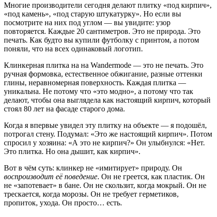
Многие производители сегодня делают плитку «под кирпич»,
«под камень», «под старую штукатурку». Но если вы
посмотрите на них под углом — вы увидите: узор
повторяется. Каждые 20 сантиметров. Это не природа. Это
печать. Как будто вы купили футболку с принтом, а потом
поняли, что на всех одинаковый логотип.
Клинкерная плитка на на Wandermode — это не печать. Это
ручная формовка, естественное обжигание, разные оттенки
глины, неравномерная поверхность. Каждая плитка —
уникальна. Не потому что «это модно», а потому что так
делают, чтобы она выглядела как настоящий кирпич, который
стоял 80 лет на фасаде старого дома.
Когда я впервые увидел эту плитку на объекте — я подошёл,
потрогал стену. Подумал: «Это же настоящий кирпич». Потом
спросил у хозяина: «А это не кирпич?» Он улыбнулся: «Нет.
Это плитка. Но она дышит, как кирпич».
Вот в чём суть: клинкер не «имитирует» природу. Он
воспроизводит её поведение
. Он не греется, как пластик. Он
не «запотевает» в бане. Он не скользит, когда мокрый. Он не
трескается, когда морозы. Он не требует герметиков,
пропиток, ухода. Он просто… есть.