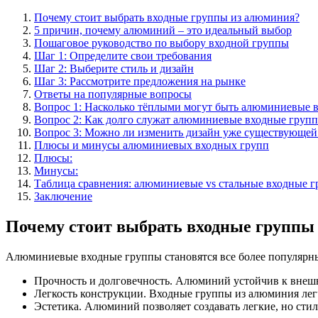
Почему стоит выбрать входные группы из алюминия?
5 причин, почему алюминий – это идеальный выбор
Пошаговое руководство по выбору входной группы
Шаг 1: Определите свои требования
Шаг 2: Выберите стиль и дизайн
Шаг 3: Рассмотрите предложения на рынке
Ответы на популярные вопросы
Вопрос 1: Насколько тёплыми могут быть алюминиевые 
Вопрос 2: Как долго служат алюминиевые входные груп
Вопрос 3: Можно ли изменить дизайн уже существующе
Плюсы и минусы алюминиевых входных групп
Плюсы:
Минусы:
Таблица сравнения: алюминиевые vs стальные входные 
Заключение
Почему стоит выбрать входные группы
Алюминиевые входные группы становятся все более популярным
Прочность и долговечность. Алюминий устойчив к внеш
Легкость конструкции. Входные группы из алюминия легч
Эстетика. Алюминий позволяет создавать легкие, но сти