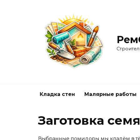
Перейти
к
содержанию
Рем
Строител
Кладка стен
Малярные работы
Заготовка сем
Выбранные помидоры мы кладём в тёп