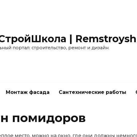
СтройШкола | Remstroyshk
ьный портал: строительство, ремонт и дизайн
Монтаж фасада
Сантехнические работы
ян помидоров
лое место, можно на окно, где они должны немного