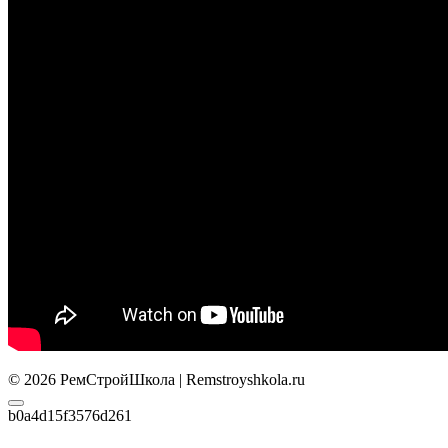
© 2026 РемСтройШкола | Remstroyshkola.ru
b0a4d15f3576d261