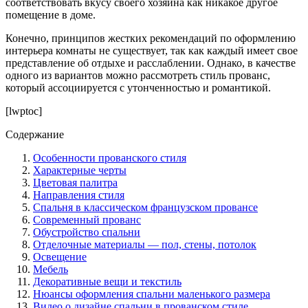
соответствовать вкусу своего хозяина как никакое другое
помещение в доме.
Конечно, принципов жестких рекомендаций по оформлению
интерьера комнаты не существует, так как каждый имеет свое
представление об отдыхе и расслаблении. Однако, в качестве
одного из вариантов можно рассмотреть стиль прованс,
который ассоциируется с утонченностью и романтикой.
[lwptoc]
Содержание
Особенности прованского стиля
Характерные черты
Цветовая палитра
Направления стиля
Спальня в классическом французском провансе
Современный прованс
Обустройство спальни
Отделочные материалы — пол, стены, потолок
Освещение
Мебель
Декоративные вещи и текстиль
Нюансы оформления спальни маленького размера
Видео о дизайне спальни в прованском стиле