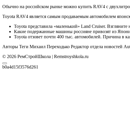
Обычно на российском рынке можно купить RAV4 с двухлитро
Toyota RAV4 является самым продаваемым автомобилем японско
Toyota представила «маленький» Land Cruiser. Взгляните 
Какие подержанные машины россияне привозят из Япони
Toyota отзовет почти 400 тыс. автомобилей. Причина в ка
Авторы Теги Михаил Переходько Редактор отдела новостей Au
© 2026 РемСтройШкола | Remstroyshkola.ru
b0a4d15f3576d261