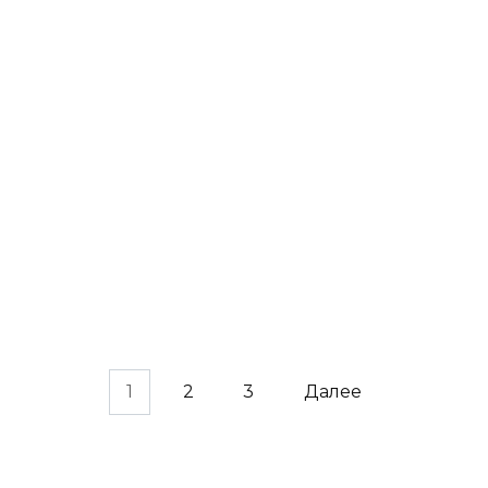
Как правильно укрывать розы на
зиму
Формирование штамба
ослеплением почек
1
2
3
Далее