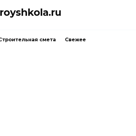
oyshkola.ru
Строительная смета
Свежее
Как заточить топор